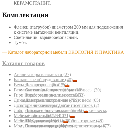
КЕРАМОГРАНИТ.
Комплектация
Фланец (патрубок) диаметром 200 мм для подключения
к системе вытяжной вентиляции.
Светильник: взрывобезопасный.
Тумба.
— Каталог лабораторной мебели ЭКОЛОГИЯ И ПРАКТИКА
Каталог товаров
Анализаторы влажности
(27)
Банковское оборудование
(40)
Весы электронные
Детекторы валют
(3 415)
(24)
Газоанализаторы портативные
Счетчики банкнот
Автомобильные подкладные весы
(16)
(23)
(30)
Гири и наборы гирь для весов
Взрывозащищенные весы
(211)
(53)
Динамометры электронные
Для взвешивания животных весы
(759)
(65)
Дозаторы диспенсеры для антисептиков
Крановые весы
(226)
(2)
Лабораторное оборудование
Лабораторные весы, аналитические весы,
(1 692)
Мебель лабораторная
микровесы
pH-метры
(33)
(1 178)
(1 031)
Мебель медицинская
Медицинские весы
TDS-метры
Кресла медицинские лабораторные
(15)
(11)
(60)
(48)
Модули взвешивающие, весовые платформы
Паллетные весы
Аквадистилляторы, бидистилляторы
Столы для весов
Банкетки медицинские
(68)
(11)
(4)
(48)
(77)