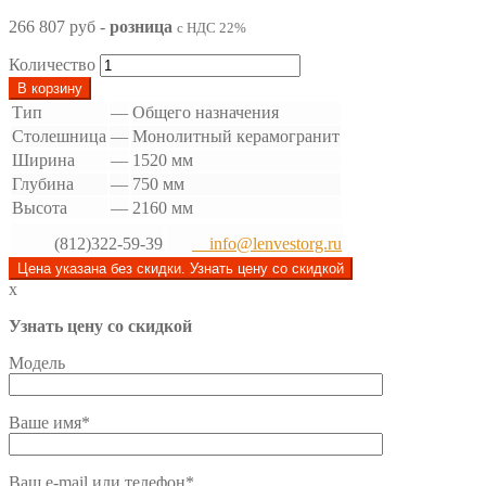
266 807 руб
-
розница
с НДС 22%
Количество
В корзину
Тип
—
Общего назначения
Столешница
—
Монолитный керамогранит
Ширина
—
1520 мм
Глубина
—
750 мм
Высота
—
2160 мм
(812)322-59-39
info@lenvestorg.ru
Цена указана без скидки. Узнать цену со скидкой
x
Узнать цену со скидкой
Модель
Ваше имя*
Ваш e-mail или телефон*