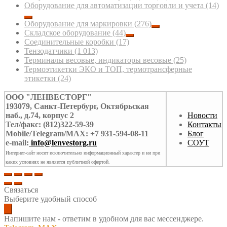
Оборудование для автоматизации торговли и учета
(14)
Оборудование для маркировки
(276)
Складское оборудование
(44)
Соединительные коробки
(17)
Тензодатчики
(1 013)
Терминалы весовые, индикаторы весовые
(25)
Термоэтикетки ЭКО и ТОП, термотрансферные
этикетки
(24)
ООО "ЛЕНВЕСТОРГ"
193079, Санкт-Петербург, Октябрьская
наб., д.74, корпус 2
Новости
Тел/факс: (812)322-59-39
Контакты
Mobile/Telegram/MAX: +7 931-594-08-11
Блог
e-mail:
info@lenvestorg.ru
СОУТ
Интернет-сайт носит исключительно информационный характер и ни при
каких условиях не является публичной офертой.
Связаться
Выберите удобный способ
Напишите нам - ответим в удобном для вас мессенджере.