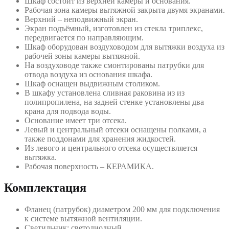
Шкаф состоит из верхней камеры и основания.
Рабочая зона камеры вытяжной закрыта двумя экранами.
Верхний – неподвижный экран.
Экран подъёмный, изготовлен из стекла триплекс,
передвигается по направляющим.
Шкаф оборудован воздуховодом для вытяжки воздуха из
рабочей зоны камеры вытяжной.
На воздуховоде также смонтированы патрубки для
отвода воздуха из основания шкафа.
Шкаф оснащен выдвижным столиком.
В шкафу установлена сливная раковина из из
полипропилена, на задней стенке установлены два
крана для подвода воды.
Основание имеет три отсека.
Левый и центральный отсеки оснащены полками, а
также поддонами для хранения жидкостей.
Из левого и центрального отсека осуществляется
вытяжка.
Рабочая поверхность – КЕРАМИКА.
Комплектация
Фланец (патрубок) диаметром 200 мм для подключения
к системе вытяжной вентиляции.
Светильник: светодиодный.