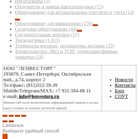
Негатоскопы
(5)
Облучатели и лампы бактерицидные
(15)
Оборудование для автоматизации торговли и учета
(14)
Оборудование для маркировки
(276)
Складское оборудование
(44)
Соединительные коробки
(17)
Тензодатчики
(1 013)
Терминалы весовые, индикаторы весовые
(25)
Термоэтикетки ЭКО и ТОП, термотрансферные
этикетки
(24)
ООО "ЛЕНВЕСТОРГ"
193079, Санкт-Петербург, Октябрьская
наб., д.74, корпус 2
Новости
Тел/факс: (812)322-59-39
Контакты
Mobile/Telegram/MAX: +7 931-594-08-11
Блог
e-mail:
info@lenvestorg.ru
СОУТ
Интернет-сайт носит исключительно информационный характер и ни при
каких условиях не является публичной офертой.
Связаться
Выберите удобный способ