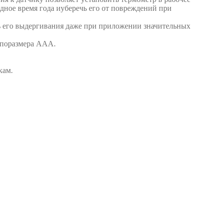
дное время года иуберечь его от повреждений при
ь его выдергивания даже при приложении значительных
типоразмера ААА.
кам.