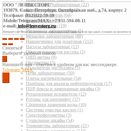
Инкубаторы лабораторные
(22)
ООО "ЛЕНВЕСТОРГ"
Климатические камеры
(6)
193079, Санкт-Петербург, Октябрьская наб., д.74, корпус 2
Колбонагреватели
(64)
Тел/факс: (812)322-59-39
Колориметры
(8)
Mobile/Telegram/MAX: +7 931-594-08-11
Кондуктометры
(19)
e-mail:
info@lenvestorg.ru
Мельницы лабораторные
(5)
Интернет-сайт носит исключительно информационный характер и ни при каких условиях не является п
Мешалки лабораторные
(88)
Наконечники для дозаторов
(212)
Насосы лабораторные
(12)
Связаться
Оборудование для рассева
(2)
Выберите удобный способ
ОВП-метры
(9)
Оксиметры
(5)
Напишите нам - ответим в удобном для вас мессенджере.
Охладители дистиллята
(5)
Telegram
MAX
Печи лабораторные
(50)
Плиты нагревательные
(54)
Приборы для анализа нефтепродуктов
(17)
ПЦР боксы и ламинарные шкафы
(3)
Ротационные испарители
(12)
Роторы для центрифуг
(37)
Сборники хранения воды
(10)
Системы очистки кислот
(1)
Спектрофотометры
(3)
Сушильные шкафы
(54)
Термометры лабораторные
(21)
Термостаты жидкостные
(147)