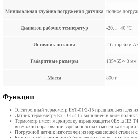
Минимальная глубина погружения датчика
полное погру
Диапазон рабочих температур
-20…+40 °С
Источник питания
2 батарейки 
Габаритные размеры
135×65×40 мм
Масса
800 г
Функции
Электронный термометр ЕхТ-01/2-15 предназначен для из
Датчик термометра ЕхТ-01/2-15 выполнен в виде полност
Термометр имеет маркировку взрывозащиты 0Ех ia IIB T4
возможно образование взрывоопасных смесей категорий I
Погружной датчик изготовлен из нержавеющей стали и с
Компактный электронный блок легко размещается в карма