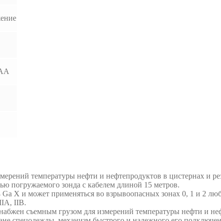
жение
ААА
мерений температуры нефти и нефтепродуктов в цистернах и ре
ью погружаемого зонда с кабелем длиной 15 метров.
 Ga Х и может применяться во взрывоопасных зонах 0, 1 и 2 л
IA, IIB.
набжен съемным грузом для измерений температуры нефти и не
не спецодежды, механизм быстрого и надежного его подключени