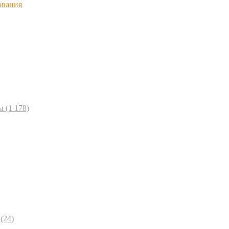
ования
ы
(1 178)
(24)