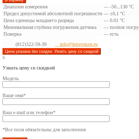
Диапазон измерения
—
-50...130 °С
Предел допустимой абсолютной погрешности
—
±0,1 °С
Цена единицы младшего разряда
—
0.01 °С
Минимальная глубина погружения датчика
—
полное погр
Поверка
—
есть
(812)322-59-39
info@lenvestorg.ru
Цена указана без скидки. Узнать цену со скидкой
x
Узнать цену со скидкой
Модель
Ваше имя*
Ваш e-mail или телефон*
*Все поля обязательны для заполнения