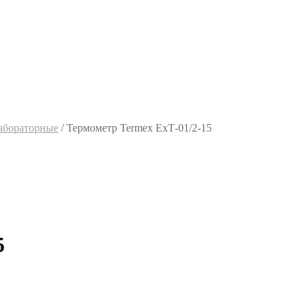
абораторные
/
Термометр Termex ЕхТ-01/2-15
5