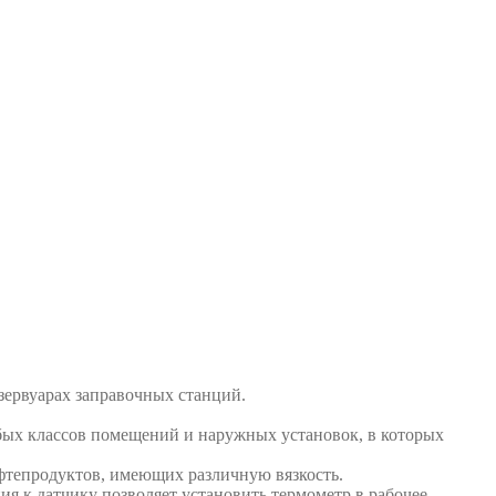
зервуарах заправочных станций.
юбых классов помещений и наружных установок, в которых
фтепродуктов, имеющих различную вязкость.
я к датчику позволяет установить термометр в рабочее