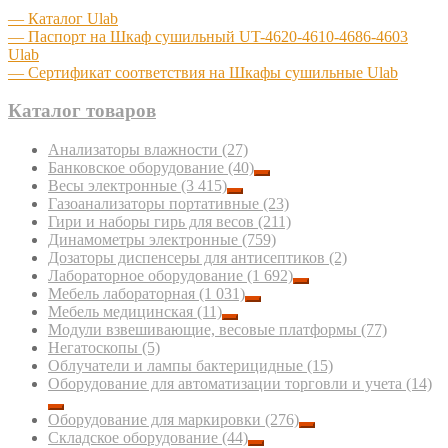
— Каталог Ulab
— Паспорт на Шкаф сушильный UT-4620-4610-4686-4603
Ulab
— Сертификат соответствия на Шкафы сушильные Ulab
Каталог товаров
Анализаторы влажности
(27)
Банковское оборудование
(40)
Весы электронные
(3 415)
Газоанализаторы портативные
(23)
Гири и наборы гирь для весов
(211)
Динамометры электронные
(759)
Дозаторы диспенсеры для антисептиков
(2)
Лабораторное оборудование
(1 692)
Мебель лабораторная
(1 031)
Мебель медицинская
(11)
Модули взвешивающие, весовые платформы
(77)
Негатоскопы
(5)
Облучатели и лампы бактерицидные
(15)
Оборудование для автоматизации торговли и учета
(14)
Оборудование для маркировки
(276)
Складское оборудование
(44)