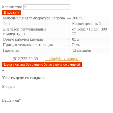
Количество
В корзину
Максимальная температура нагрева
—
300 °С
Тип
—
Конвекционный
Диапазон регулирования
от Токр.+10 до +300
—
температуры
°С
Объем рабочей камеры
—
85 л
Принудительная вентиляция
—
Есть
Гарантия
—
12 месяцев
(812)322-59-39
info@lenvestorg.ru
Цена указана без скидки. Узнать цену со скидкой
x
Узнать цену со скидкой
Модель
Ваше имя*