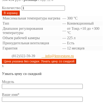
Количество
В корзину
Максимальная температура нагрева
—
300 °С
Тип
—
Конвекционный
Диапазон регулирования
от Токр.+10 до +300
—
температуры
°С
Объем рабочей камеры
—
225 л
Принудительная вентиляция
—
Есть
Гарантия
—
12 месяцев
(812)322-59-39
info@lenvestorg.ru
Цена указана без скидки. Узнать цену со скидкой
x
Узнать цену со скидкой
Модель
Ваше имя*