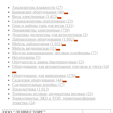
Анализаторы влажности
(27)
Банковское оборудование
(40)
Весы электронные
(3 415)
Газоанализаторы портативные
(23)
Гири и наборы гирь для весов
(211)
Динамометры электронные
(759)
Дозаторы диспенсеры для антисептиков
(2)
Лабораторное оборудование
(1 692)
Мебель лабораторная
(1 031)
Мебель медицинская
(11)
Модули взвешивающие, весовые платформы
(77)
Негатоскопы
(5)
Облучатели и лампы бактерицидные
(15)
Оборудование для автоматизации торговли и учета
(14)
Оборудование для маркировки
(276)
Складское оборудование
(44)
Соединительные коробки
(17)
Тензодатчики
(1 013)
Терминалы весовые, индикаторы весовые
(25)
Термоэтикетки ЭКО и ТОП, термотрансферные
этикетки
(24)
ООО "ЛЕНВЕСТОРГ"