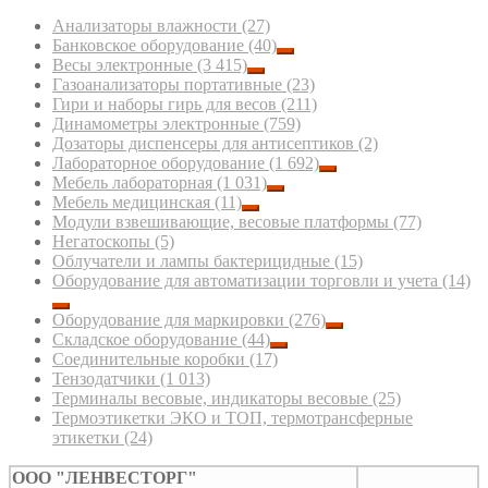
Анализаторы влажности
(27)
Банковское оборудование
(40)
Весы электронные
(3 415)
Газоанализаторы портативные
(23)
Гири и наборы гирь для весов
(211)
Динамометры электронные
(759)
Дозаторы диспенсеры для антисептиков
(2)
Лабораторное оборудование
(1 692)
Мебель лабораторная
(1 031)
Мебель медицинская
(11)
Модули взвешивающие, весовые платформы
(77)
Негатоскопы
(5)
Облучатели и лампы бактерицидные
(15)
Оборудование для автоматизации торговли и учета
(14)
Оборудование для маркировки
(276)
Складское оборудование
(44)
Соединительные коробки
(17)
Тензодатчики
(1 013)
Терминалы весовые, индикаторы весовые
(25)
Термоэтикетки ЭКО и ТОП, термотрансферные
этикетки
(24)
ООО "ЛЕНВЕСТОРГ"