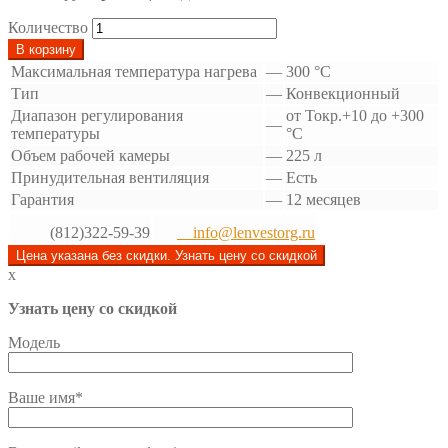
Количество
В корзину
Максимальная температура нагрева
—
300 °С
Тип
—
Конвекционный
Диапазон регулирования
от Токр.+10 до +300
—
температуры
°С
Объем рабочей камеры
—
225 л
Принудительная вентиляция
—
Есть
Гарантия
—
12 месяцев
(812)322-59-39
info@lenvestorg.ru
Цена указана без скидки. Узнать цену со скидкой
x
Узнать цену со скидкой
Модель
Ваше имя*