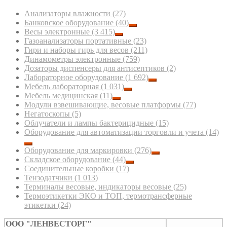
Анализаторы влажности
(27)
Банковское оборудование
(40)
Весы электронные
(3 415)
Газоанализаторы портативные
(23)
Гири и наборы гирь для весов
(211)
Динамометры электронные
(759)
Дозаторы диспенсеры для антисептиков
(2)
Лабораторное оборудование
(1 692)
Мебель лабораторная
(1 031)
Мебель медицинская
(11)
Модули взвешивающие, весовые платформы
(77)
Негатоскопы
(5)
Облучатели и лампы бактерицидные
(15)
Оборудование для автоматизации торговли и учета
(14)
Оборудование для маркировки
(276)
Складское оборудование
(44)
Соединительные коробки
(17)
Тензодатчики
(1 013)
Терминалы весовые, индикаторы весовые
(25)
Термоэтикетки ЭКО и ТОП, термотрансферные
этикетки
(24)
ООО "ЛЕНВЕСТОРГ"