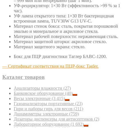
– 999 мин или непрерывно (шаг 1 мин).
УФ-рециркулятор: 1×30 Вт (эффективность >99 % за 1
час).
УФ лампа открытого типа: 1×30 Вт бактерицидная
встроенная лампа, TUV30W G13 UV-C.
Материал стенок бокса: сталь, покрытая порошковой
эмалью и минеральное и акриловое стекла.
Материал рабочей поверхности: нержавеющая сталь.
Материал защитной шторки: акриловое стекло.
Материал защитного экрана: стекло.
Бокс для ПЦР диагностики Таглер БАВС-1200.
— Сертификат соответствия на ПЦР-бокс Tagler.
Каталог товаров
Анализаторы влажности
(27)
Банковское оборудование
(40)
Весы электронные
(3 415)
Газоанализаторы портативные
(23)
Гири и наборы гирь для весов
(211)
Динамометры электронные
(759)
Дозаторы диспенсеры для антисептиков
(2)
Лабораторное оборудование
(1 692)