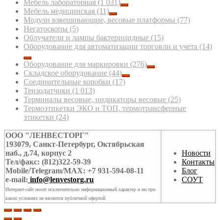
Мебель лабораторная
(1 031)
Мебель медицинская
(11)
Модули взвешивающие, весовые платформы
(77)
Негатоскопы
(5)
Облучатели и лампы бактерицидные
(15)
Оборудование для автоматизации торговли и учета
(14)
Оборудование для маркировки
(276)
Складское оборудование
(44)
Соединительные коробки
(17)
Тензодатчики
(1 013)
Терминалы весовые, индикаторы весовые
(25)
Термоэтикетки ЭКО и ТОП, термотрансферные
этикетки
(24)
ООО "ЛЕНВЕСТОРГ"
193079, Санкт-Петербург, Октябрьская
наб., д.74, корпус 2
Новости
Тел/факс: (812)322-59-39
Контакты
Mobile/Telegram/MAX: +7 931-594-08-11
Блог
e-mail:
info@lenvestorg.ru
СОУТ
Интернет-сайт носит исключительно информационный характер и ни при
каких условиях не является публичной офертой.