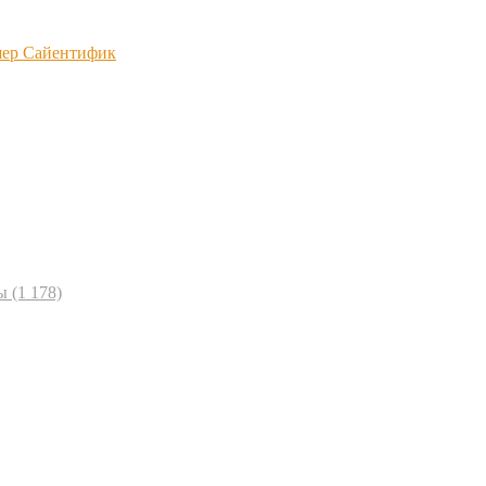
шер Сайентифик
ы
(1 178)