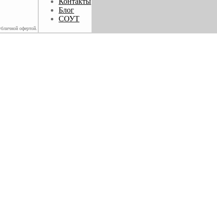
Контакты
Блог
СОУТ
убличной офертой.