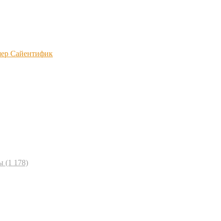
шер Сайентифик
ы
(1 178)