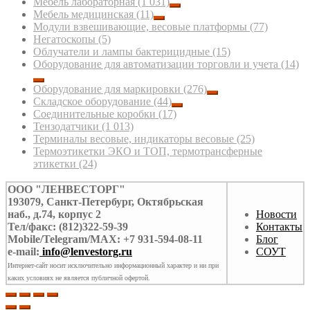
Мебель лабораторная
(1 031)
Мебель медицинская
(11)
Модули взвешивающие, весовые платформы
(77)
Негатоскопы
(5)
Облучатели и лампы бактерицидные
(15)
Оборудование для автоматизации торговли и учета
(14)
Оборудование для маркировки
(276)
Складское оборудование
(44)
Соединительные коробки
(17)
Тензодатчики
(1 013)
Терминалы весовые, индикаторы весовые
(25)
Термоэтикетки ЭКО и ТОП, термотрансферные
этикетки
(24)
ООО "ЛЕНВЕСТОРГ"
193079, Санкт-Петербург, Октябрьская
наб., д.74, корпус 2
Новости
Тел/факс: (812)322-59-39
Контакты
Mobile/Telegram/MAX: +7 931-594-08-11
Блог
e-mail:
info@lenvestorg.ru
СОУТ
Интернет-сайт носит исключительно информационный характер и ни при
каких условиях не является публичной офертой.