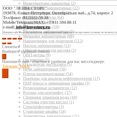
Инактиваторы сыворотки
(2)
Инкубаторы лабораторные
(22)
ООО "ЛЕНВЕСТОРГ"
Климатические камеры
(6)
193079, Санкт-Петербург, Октябрьская наб., д.74, корпус 2
Колбонагреватели
(64)
Тел/факс: (812)322-59-39
Колориметры
(8)
Mobile/Telegram/MAX: +7 931-594-08-11
Кондуктометры
(19)
e-mail:
info@lenvestorg.ru
Мельницы лабораторные
(5)
Интернет-сайт носит исключительно информационный характер и ни при каких условиях не является п
Мешалки лабораторные
(88)
Наконечники для дозаторов
(212)
Насосы лабораторные
(12)
Связаться
Оборудование для рассева
(2)
Выберите удобный способ
ОВП-метры
(9)
Оксиметры
(5)
Напишите нам - ответим в удобном для вас мессенджере.
Охладители дистиллята
(5)
Telegram
MAX
Печи лабораторные
(50)
Плиты нагревательные
(54)
Приборы для анализа нефтепродуктов
(17)
ПЦР боксы и ламинарные шкафы
(3)
Ротационные испарители
(12)
Роторы для центрифуг
(37)
Сборники хранения воды
(10)
Системы очистки кислот
(1)
Спектрофотометры
(3)
Сушильные шкафы
(54)
Термометры лабораторные
(21)