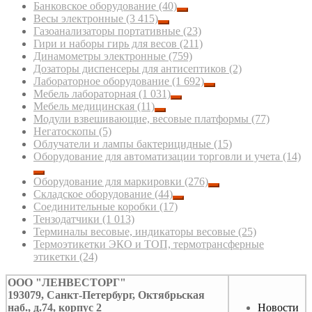
Банковское оборудование
(40)
Весы электронные
(3 415)
Газоанализаторы портативные
(23)
Гири и наборы гирь для весов
(211)
Динамометры электронные
(759)
Дозаторы диспенсеры для антисептиков
(2)
Лабораторное оборудование
(1 692)
Мебель лабораторная
(1 031)
Мебель медицинская
(11)
Модули взвешивающие, весовые платформы
(77)
Негатоскопы
(5)
Облучатели и лампы бактерицидные
(15)
Оборудование для автоматизации торговли и учета
(14)
Оборудование для маркировки
(276)
Складское оборудование
(44)
Соединительные коробки
(17)
Тензодатчики
(1 013)
Терминалы весовые, индикаторы весовые
(25)
Термоэтикетки ЭКО и ТОП, термотрансферные
этикетки
(24)
ООО "ЛЕНВЕСТОРГ"
193079, Санкт-Петербург, Октябрьская
наб., д.74, корпус 2
Новости