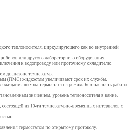
дкого теплоносителя, циркулирующего как во внутренней
риборов или другого лабораторного оборудования.
дключения к водопроводу или проточному охладителю.
ом диапазоне температур.
вым (ПМС) жидкостям увеличивают срок их службы.
о ожидания выхода термостата на режим. Безопасность работы
тановленным значением, уровень теплоносителя в ванне,
е, состоящей из 10-ти температурно-временных интервалов с
ностью.
равления термостатом по открытому протоколу.