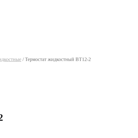
идкостные
/
Термостат жидкостный ВТ12-2
2