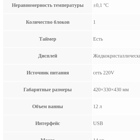
Неравномерность температуры
±0,1 °C
Количество блоков
1
Таймер
Есть
Дисплей
Жидкокристаллическ
Источник питания
сеть 220V
Габаритные размеры
420×330×430 мм
Объем ванны
12 л
Интерфейс
USB