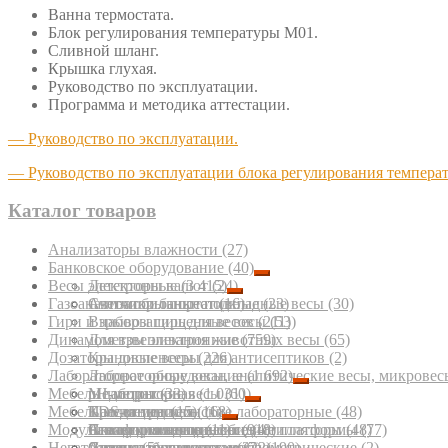
Ванна термостата.
Блок регулирования температуры М01.
Сливной шланг.
Крышка глухая.
Руководство по эксплуатации.
Программа и методика аттестации.
— Руководство по эксплуатации.
— Руководство по эксплуатации блока регулирования темпера
Каталог товаров
Анализаторы влажности
(27)
Банковское оборудование
(40)
Весы электронные
Детекторы валют
(3 415)
(24)
Газоанализаторы портативные
Счетчики банкнот
Автомобильные подкладные весы
(16)
(23)
(30)
Гири и наборы гирь для весов
Взрывозащищенные весы
(211)
(53)
Динамометры электронные
Для взвешивания животных весы
(759)
(65)
Дозаторы диспенсеры для антисептиков
Крановые весы
(226)
(2)
Лабораторное оборудование
Лабораторные весы, аналитические весы, микровес
(1 692)
Мебель лабораторная
Медицинские весы
pH-метры
(33)
(1 031)
(60)
Мебель медицинская
Паллетные весы
TDS-метры
Кресла медицинские лабораторные
(15)
(11)
(68)
(48)
Модули взвешивающие, весовые платформы
Платформенные весы
Аквадистилляторы, бидистилляторы
Столы для весов
Банкетки медицинские
(11)
(918)
(4)
(48)
(77)
Негатоскопы
С печатью этикеток весы
Анализаторы вольтамперометрические
Столы лабораторные
Диваны медицинские
(5)
(322)
(7)
(190)
(2)