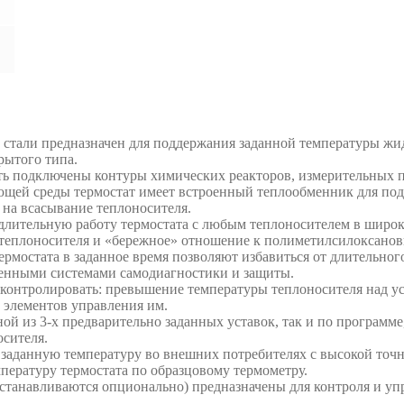
стали предназначен для поддержания заданной температуры жи
рытого типа.
ыть подключены контуры химических реакторов, измерительных п
ющей среды термостат имеет встроенный теплообменник для по
 на всасывание теплоносителя.
лительную работу термостата с любым теплоносителем в широк
о теплоносителя и «бережное» отношение к полиметилсилоксано
мостата в заданное время позволяют избавиться от длительног
роенными системами самодиагностики и защиты.
контролировать: превышение температуры теплоносителя над ус
и элементов управления им.
ной из 3-х предварительно заданных уставок, так и по программ
осителя.
заданную температуру во внешних потребителях с высокой точ
пературу термостата по образцовому термометру.
станавливаются опционально) предназначены для контроля и уп