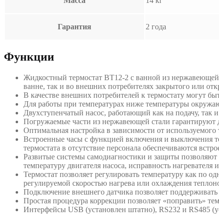
Масса
14 кг
Гарантия
2 года
Функции
Жидкостный термостат ВТ12-2 с ванной из нержавеющей 
ванне, так и во внешних потребителях закрытого или отк
В качестве внешних потребителей к термостату могут б
Для работы при температурах ниже температуры окружа
Двухступенчатый насос, работающий как на подачу, так и
Погружаемые части из нержавеющей стали гарантируют д
Оптимальная настройка в зависимости от используемог
Встроенные часы с функцией включения и выключения тер
термостата в отсутствие персонала обеспечиваются вст
Развитые системы самодиагностики и защиты позволяют 
температуру двигателя насоса, исправность нагревателя 
Термостат позволяет регулировать температуру как по од
регулируемой скоростью нагрева или охлаждения теплон
Подключение внешнего датчика позволяет поддерживать 
Простая процедура коррекции позволяет «поправить» тем
Интерфейсы USB (установлен штатно), RS232 и RS485 (у