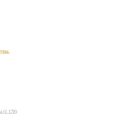
туры.
ы
(1 178)