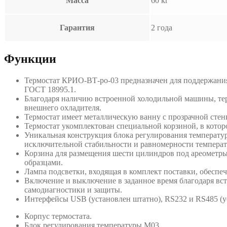
Масса
60 кг
Гарантия
2 года
Функции
Термостат КРИО-ВТ-ро-03 предназначен для поддержания
ГОСТ 18995.1.
Благодаря наличию встроенной холодильной машины, тер
внешнего охладителя.
Термостат имеет металлическую ванну с прозрачной стен
Термостат укомплектован специальной корзиной, в котор
Уникальная конструкция блока регулирования температур
исключительной стабильности и равномерности температу
Корзина для размещения шести цилиндров под ареометры
образцами.
Лампа подсветки, входящая в комплект поставки, обесп
Включение и выключение в заданное время благодаря вст
самодиагностики и защиты.
Интерфейсы USB (установлен штатно), RS232 и RS485 (у
Корпус термостата.
Блок регулирования температуры М03.