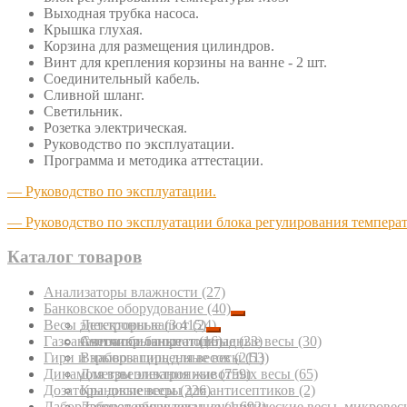
Выходная трубка насоса.
Крышка глухая.
Корзина для размещения цилиндров.
Винт для крепления корзины на ванне ‑ 2 шт.
Соединительный кабель.
Сливной шланг.
Светильник.
Розетка электрическая.
Руководство по эксплуатации.
Программа и методика аттестации.
— Руководство по эксплуатации.
— Руководство по эксплуатации блока регулирования темпера
Каталог товаров
Анализаторы влажности
(27)
Банковское оборудование
(40)
Весы электронные
Детекторы валют
(3 415)
(24)
Газоанализаторы портативные
Счетчики банкнот
Автомобильные подкладные весы
(16)
(23)
(30)
Гири и наборы гирь для весов
Взрывозащищенные весы
(211)
(53)
Динамометры электронные
Для взвешивания животных весы
(759)
(65)
Дозаторы диспенсеры для антисептиков
Крановые весы
(226)
(2)
Лабораторное оборудование
Лабораторные весы, аналитические весы, микровес
(1 692)