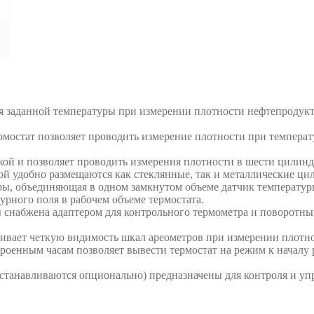
 заданной температуры при измерении плотности нефтепродукт
мостат позволяет проводить измерение плотности при темпера
кой и позволяет проводить измерения плотности в шести цилинд
ой удобно размещаются как стеклянные, так и металлические ци
ы, объединяющая в одном замкнутом объеме датчик температуры
рного поля в рабочем объеме термостата.
 снабжена адаптером для контрольного термометра и поворотн
ечивает четкую видимость шкал ареометров при измерении плотн
роенным часам позволяет вывести термостат на режим к началу 
станавливаются опционально) предназначены для контроля и уп