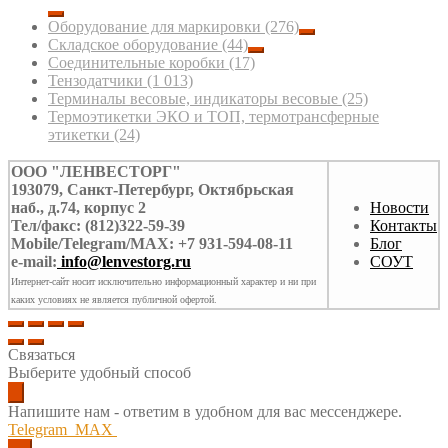
Оборудование для маркировки
(276)
Складское оборудование
(44)
Соединительные коробки
(17)
Тензодатчики
(1 013)
Терминалы весовые, индикаторы весовые
(25)
Термоэтикетки ЭКО и ТОП, термотрансферные
этикетки
(24)
ООО "ЛЕНВЕСТОРГ"
193079, Санкт-Петербург, Октябрьская
наб., д.74, корпус 2
Новости
Тел/факс: (812)322-59-39
Контакты
Mobile/Telegram/MAX: +7 931-594-08-11
Блог
e-mail:
info@lenvestorg.ru
СОУТ
Интернет-сайт носит исключительно информационный характер и ни при
каких условиях не является публичной офертой.
Связаться
Выберите удобный способ
Напишите нам - ответим в удобном для вас мессенджере.
Telegram
MAX