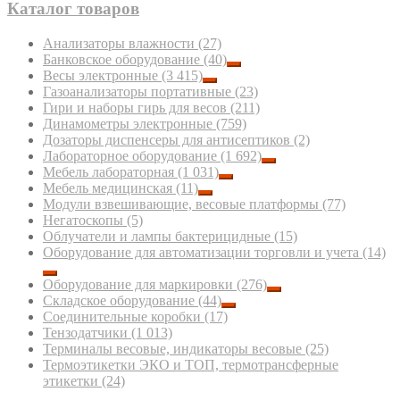
Каталог товаров
Анализаторы влажности
(27)
Банковское оборудование
(40)
Весы электронные
(3 415)
Газоанализаторы портативные
(23)
Гири и наборы гирь для весов
(211)
Динамометры электронные
(759)
Дозаторы диспенсеры для антисептиков
(2)
Лабораторное оборудование
(1 692)
Мебель лабораторная
(1 031)
Мебель медицинская
(11)
Модули взвешивающие, весовые платформы
(77)
Негатоскопы
(5)
Облучатели и лампы бактерицидные
(15)
Оборудование для автоматизации торговли и учета
(14)
Оборудование для маркировки
(276)
Складское оборудование
(44)
Соединительные коробки
(17)
Тензодатчики
(1 013)
Терминалы весовые, индикаторы весовые
(25)
Термоэтикетки ЭКО и ТОП, термотрансферные
этикетки
(24)