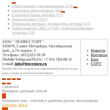
Оборудование для маркировки
(276)
Складское оборудование
(44)
Соединительные коробки
(17)
Тензодатчики
(1 013)
Терминалы весовые, индикаторы весовые
(25)
Термоэтикетки ЭКО и ТОП, термотрансферные
этикетки
(24)
ООО "ЛЕНВЕСТОРГ"
193079, Санкт-Петербург, Октябрьская
наб., д.74, корпус 2
Новости
Тел/факс: (812)322-59-39
Контакты
Mobile/Telegram/MAX: +7 931-594-08-11
Блог
e-mail:
info@lenvestorg.ru
СОУТ
Интернет-сайт носит исключительно информационный характер и ни при
каких условиях не является публичной офертой.
Связаться
Выберите удобный способ
Напишите нам - ответим в удобном для вас мессенджере.
Telegram
MAX