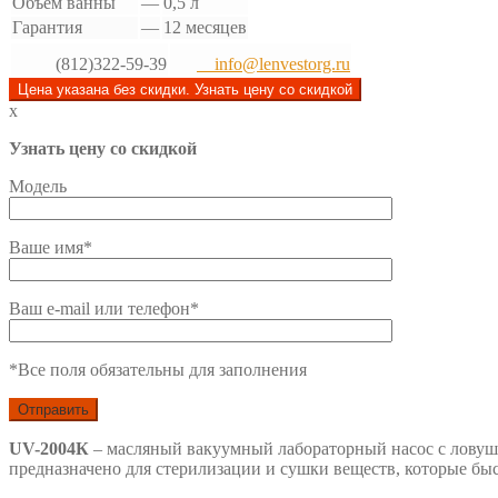
Объем ванны
—
0,5 л
Гарантия
—
12 месяцев
(812)322-59-39
info@lenvestorg.ru
Цена указана без скидки. Узнать цену со скидкой
x
Узнать цену со скидкой
Модель
Ваше имя*
Ваш e-mail или телефон*
*Все поля обязательны для заполнения
UV-2004К
– масляный вакуумный лабораторный насос с ловуш
предназначено для стерилизации и сушки веществ, которые бы