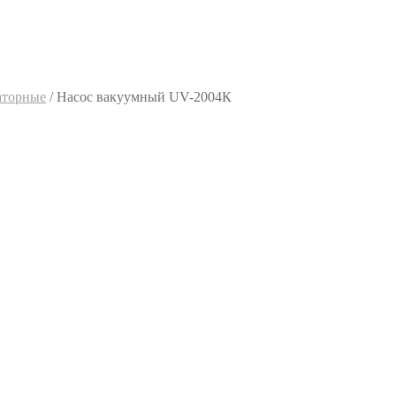
аторные
/
Насос вакуумный UV-2004К