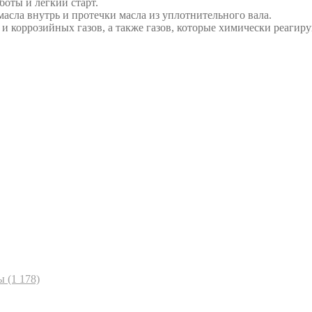
боты и легкий старт.
сла внутрь и протечки масла из уплотнительного вала.
 и коррозийных газов, а также газов, которые химически реагир
ы
(1 178)