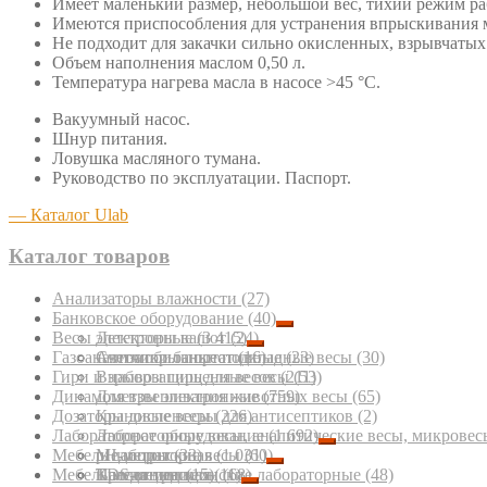
Имеет маленький размер, небольшой вес, тихий режим ра
Имеются приспособления для устранения впрыскивания ма
Не подходит для закачки сильно окисленных, взрывчатых
Объем наполнения маслом 0,50 л.
Температура нагрева масла в насосе >45 °С.
Вакуумный насос.
Шнур питания.
Ловушка масляного тумана.
Руководство по эксплуатации. Паспорт.
— Каталог Ulab
Каталог товаров
Анализаторы влажности
(27)
Банковское оборудование
(40)
Весы электронные
Детекторы валют
(3 415)
(24)
Газоанализаторы портативные
Счетчики банкнот
Автомобильные подкладные весы
(16)
(23)
(30)
Гири и наборы гирь для весов
Взрывозащищенные весы
(211)
(53)
Динамометры электронные
Для взвешивания животных весы
(759)
(65)
Дозаторы диспенсеры для антисептиков
Крановые весы
(226)
(2)
Лабораторное оборудование
Лабораторные весы, аналитические весы, микровес
(1 692)
Мебель лабораторная
Медицинские весы
pH-метры
(33)
(1 031)
(60)
Мебель медицинская
Паллетные весы
TDS-метры
Кресла медицинские лабораторные
(15)
(11)
(68)
(48)