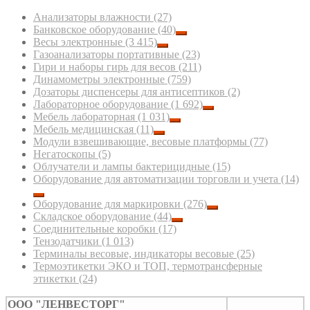
Анализаторы влажности
(27)
Банковское оборудование
(40)
Весы электронные
(3 415)
Газоанализаторы портативные
(23)
Гири и наборы гирь для весов
(211)
Динамометры электронные
(759)
Дозаторы диспенсеры для антисептиков
(2)
Лабораторное оборудование
(1 692)
Мебель лабораторная
(1 031)
Мебель медицинская
(11)
Модули взвешивающие, весовые платформы
(77)
Негатоскопы
(5)
Облучатели и лампы бактерицидные
(15)
Оборудование для автоматизации торговли и учета
(14)
Оборудование для маркировки
(276)
Складское оборудование
(44)
Соединительные коробки
(17)
Тензодатчики
(1 013)
Терминалы весовые, индикаторы весовые
(25)
Термоэтикетки ЭКО и ТОП, термотрансферные
этикетки
(24)
ООО "ЛЕНВЕСТОРГ"