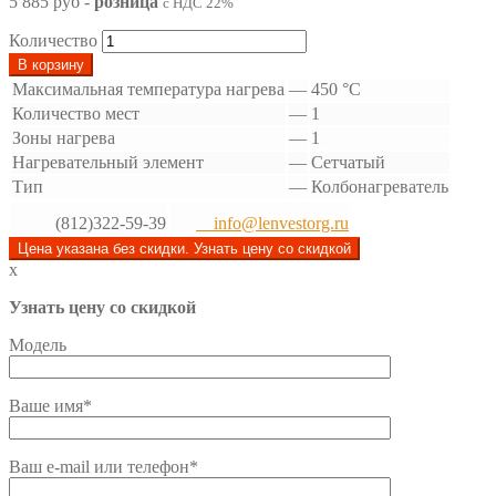
5 885 руб
-
розница
с НДС 22%
Количество
В корзину
Максимальная температура нагрева
—
450 °С
Количество мест
—
1
Зоны нагрева
—
1
Нагревательный элемент
—
Сетчатый
Тип
—
Колбонагреватель
(812)322-59-39
info@lenvestorg.ru
Цена указана без скидки. Узнать цену со скидкой
x
Узнать цену со скидкой
Модель
Ваше имя*
Ваш e-mail или телефон*