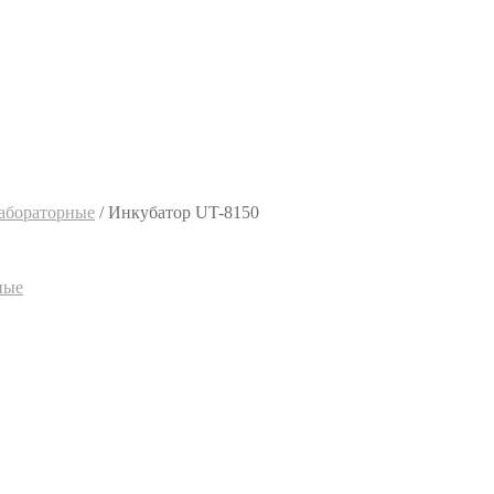
абораторные
/
Инкубатор UT-8150
ные