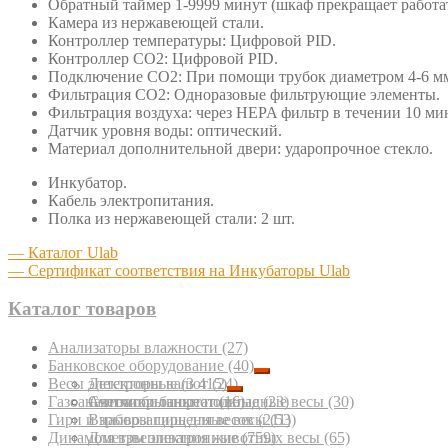
Обратный таймер 1-9999 минут (шкаф прекращает работат
Камера из нержавеющей стали.
Контроллер температуры: Цифровой PID.
Контроллер СО2: Цифровой PID.
Подключение СО2: При помощи трубок диаметром 4-6 м
Фильтрация СО2: Одноразовые фильтрующие элементы.
Фильтрация воздуха: через HEPA фильтр в течении 10 ми
Датчик уровня воды: оптический.
Материал дополнительной двери: ударопрочное стекло.
Инкубатор.
Кабель электропитания.
Полка из нержавеющей стали: 2 шт.
— Каталог Ulab
— Сертификат соответствия на Инкубаторы Ulab
Каталог товаров
Анализаторы влажности
(27)
Банковское оборудование
(40)
Весы электронные
Детекторы валют
(3 415)
(24)
Газоанализаторы портативные
Счетчики банкнот
Автомобильные подкладные весы
(16)
(23)
(30)
Гири и наборы гирь для весов
Взрывозащищенные весы
(211)
(53)
Динамометры электронные
Для взвешивания животных весы
(759)
(65)