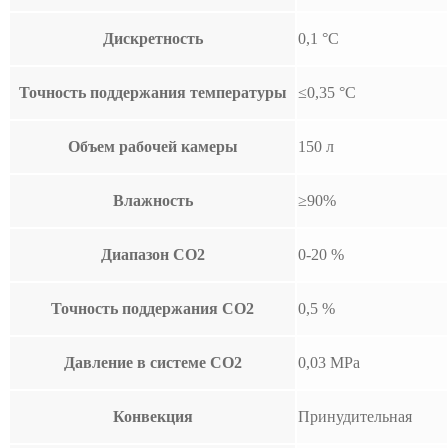
Дискретность
0,1 °С
Точность поддержания температуры
≤0,35 °С
Объем рабочей камеры
150 л
Влажность
≥90%
Диапазон СО2
0-20 %
Точность поддержания СО2
0,5 %
Давление в системе СО2
0,03 МРа
Конвекция
Принудительная