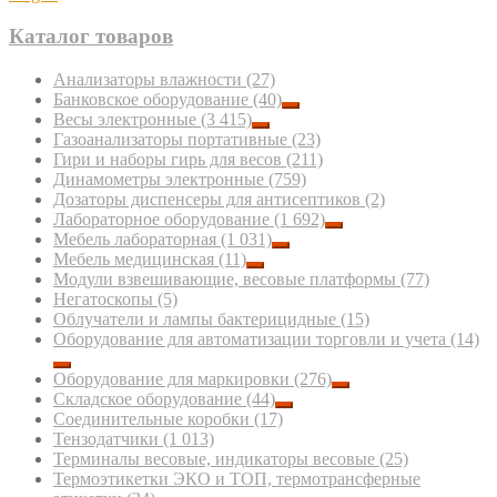
Каталог товаров
Анализаторы влажности
(27)
Банковское оборудование
(40)
Весы электронные
(3 415)
Газоанализаторы портативные
(23)
Гири и наборы гирь для весов
(211)
Динамометры электронные
(759)
Дозаторы диспенсеры для антисептиков
(2)
Лабораторное оборудование
(1 692)
Мебель лабораторная
(1 031)
Мебель медицинская
(11)
Модули взвешивающие, весовые платформы
(77)
Негатоскопы
(5)
Облучатели и лампы бактерицидные
(15)
Оборудование для автоматизации торговли и учета
(14)
Оборудование для маркировки
(276)
Складское оборудование
(44)
Соединительные коробки
(17)
Тензодатчики
(1 013)
Терминалы весовые, индикаторы весовые
(25)
Термоэтикетки ЭКО и ТОП, термотрансферные