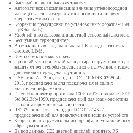
Быстрый анализ и высокая точность.
Автоматическая компенсация влияния углеводородной
матрицы за счет измерения интенсивности по двум
энергетическим окнам.
Коррекция градуировки по установочным образцам (Set-
UpRStandarts).
Удобный в использовании цветной сенсорный дисплей.
Бесшумный термопринтер.
Возможность вывода данных на ПК и подключения к
системе LIMS.
Компактность и малый вес.
Прочный металлический корпус гарантирует надежную
защиту от рентгенофлуоресцентного излучения, а также
длительный период эксплуатации.
USB типа А – 2 шт, стандарт ГОСТ Р МЭК 62680-4-
2015, предназначены для подключения внешних
носителей информации.
Ethernet коннектор протокола 100BaseTX- стандарт IEEE
Std 802.3ab-1999, предназначенный для взаимодействия
с анализатором по локальной сети.
RS232 коннектор – стандарт ГОСТ 18145-81,
предназначенный для подключения внешних устройств.
Коррекция инструментального дрейфа по установочным
образцам (опция).
Вывод данных: ЖК цветной дисплей, принтер, RS-