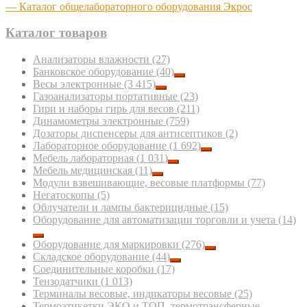
— Каталог общелабораторного оборудования Экрос
Каталог товаров
Анализаторы влажности
(27)
Банковское оборудование
(40)
Весы электронные
(3 415)
Газоанализаторы портативные
(23)
Гири и наборы гирь для весов
(211)
Динамометры электронные
(759)
Дозаторы диспенсеры для антисептиков
(2)
Лабораторное оборудование
(1 692)
Мебель лабораторная
(1 031)
Мебель медицинская
(11)
Модули взвешивающие, весовые платформы
(77)
Негатоскопы
(5)
Облучатели и лампы бактерицидные
(15)
Оборудование для автоматизации торговли и учета
(14)
Оборудование для маркировки
(276)
Складское оборудование
(44)
Соединительные коробки
(17)
Тензодатчики
(1 013)
Терминалы весовые, индикаторы весовые
(25)
Термоэтикетки ЭКО и ТОП, термотрансферные