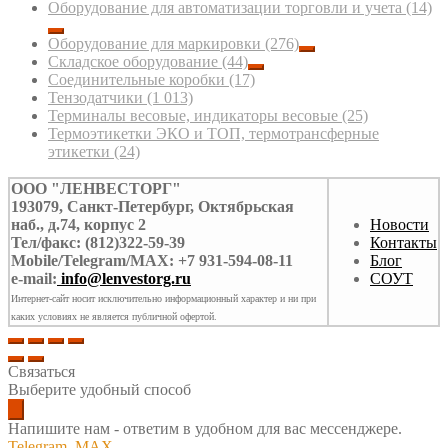
Оборудование для автоматизации торговли и учета
(14)
Оборудование для маркировки
(276)
Складское оборудование
(44)
Соединительные коробки
(17)
Тензодатчики
(1 013)
Терминалы весовые, индикаторы весовые
(25)
Термоэтикетки ЭКО и ТОП, термотрансферные
этикетки
(24)
ООО "ЛЕНВЕСТОРГ"
193079, Санкт-Петербург, Октябрьская
наб., д.74, корпус 2
Новости
Тел/факс: (812)322-59-39
Контакты
Mobile/Telegram/MAX: +7 931-594-08-11
Блог
e-mail:
info@lenvestorg.ru
СОУТ
Интернет-сайт носит исключительно информационный характер и ни при
каких условиях не является публичной офертой.
Связаться
Выберите удобный способ
Напишите нам - ответим в удобном для вас мессенджере.
Telegram
MAX