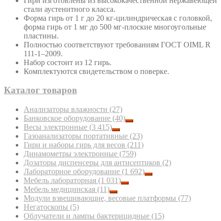
Гири изготовлены из высококачественной нержавеющей
стали аустенитного класса.
Форма гирь от 1 г до 20 кг-цилиндрическая с головкой,
форма гирь от 1 мг до 500 мг-плоские многоугольные
пластины.
Полностью соответствуют требованиям ГОСТ OIML R
111-1–2009.
Набор состоит из 12 гирь.
Комплектуются свидетельством о поверке.
Каталог товаров
Анализаторы влажности
(27)
Банковское оборудование
(40)
Весы электронные
(3 415)
Газоанализаторы портативные
(23)
Гири и наборы гирь для весов
(211)
Динамометры электронные
(759)
Дозаторы диспенсеры для антисептиков
(2)
Лабораторное оборудование
(1 692)
Мебель лабораторная
(1 031)
Мебель медицинская
(11)
Модули взвешивающие, весовые платформы
(77)
Негатоскопы
(5)
Облучатели и лампы бактерицидные
(15)