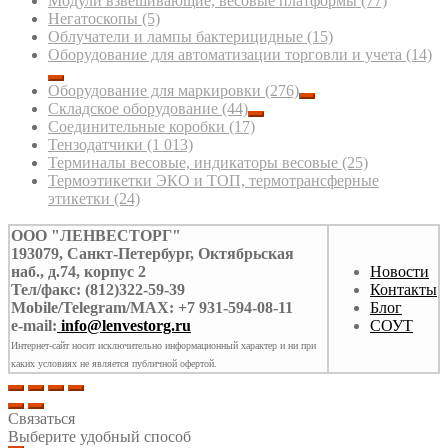
Модули взвешивающие, весовые платформы
(77)
Негатоскопы
(5)
Облучатели и лампы бактерицидные
(15)
Оборудование для автоматизации торговли и учета
(14)
Оборудование для маркировки
(276)
Складское оборудование
(44)
Соединительные коробки
(17)
Тензодатчики
(1 013)
Терминалы весовые, индикаторы весовые
(25)
Термоэтикетки ЭКО и ТОП, термотрансферные
этикетки
(24)
ООО "ЛЕНВЕСТОРГ"
193079, Санкт-Петербург, Октябрьская
наб., д.74, корпус 2
Новости
Тел/факс: (812)322-59-39
Контакты
Mobile/Telegram/MAX: +7 931-594-08-11
Блог
e-mail:
info@lenvestorg.ru
СОУТ
Интернет-сайт носит исключительно информационный характер и ни при
каких условиях не является публичной офертой.
Связаться
Выберите удобный способ