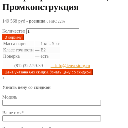
Промконструкция
149 568 руб
-
розница
с НДС 22%
Количество
В корзину
Масса гири
—
1 кг - 5 кг
Класс точности
—
Е2
Поверка
—
есть
(812)322-59-39
info@lenvestorg.ru
Цена указана без скидки. Узнать цену со скидкой
x
Узнать цену со скидкой
Модель
Ваше имя*