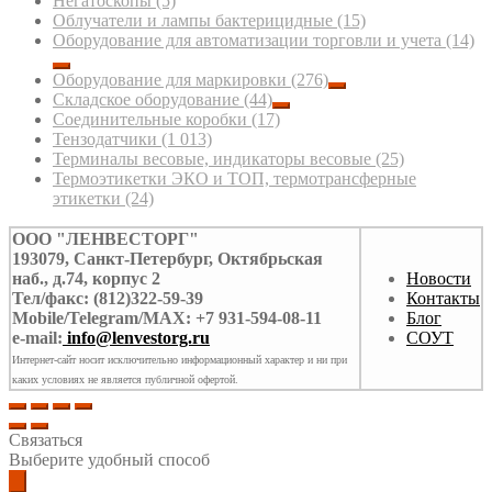
Негатоскопы
(5)
Облучатели и лампы бактерицидные
(15)
Оборудование для автоматизации торговли и учета
(14)
Оборудование для маркировки
(276)
Складское оборудование
(44)
Соединительные коробки
(17)
Тензодатчики
(1 013)
Терминалы весовые, индикаторы весовые
(25)
Термоэтикетки ЭКО и ТОП, термотрансферные
этикетки
(24)
ООО "ЛЕНВЕСТОРГ"
193079, Санкт-Петербург, Октябрьская
наб., д.74, корпус 2
Новости
Тел/факс: (812)322-59-39
Контакты
Mobile/Telegram/MAX: +7 931-594-08-11
Блог
e-mail:
info@lenvestorg.ru
СОУТ
Интернет-сайт носит исключительно информационный характер и ни при
каких условиях не является публичной офертой.
Связаться
Выберите удобный способ