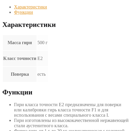
Характеристики
Функции
Характеристики
Масса гири
500 г
Класс точности
Е2
Поверка
есть
Функции
Гири класса точности E2 предназначены для поверки
или калибровки гирь класса точности F1 и для
использования с весами специального класса I.
Гири изготовлены из высококачественной нержавеющей
стали аустенитного класса.
Форма гирь от 1 г до 20 кг-цилиндрическая с головкой.