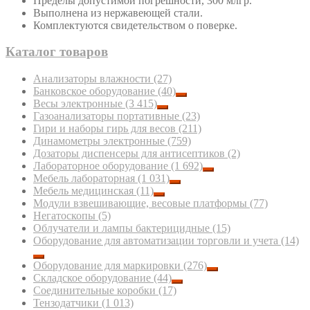
Пределы допустимой погрешности, 300 млгр.
Выполнена из нержавеющей стали.
Комплектуются свидетельством о поверке.
Каталог товаров
Анализаторы влажности
(27)
Банковское оборудование
(40)
Весы электронные
(3 415)
Газоанализаторы портативные
(23)
Гири и наборы гирь для весов
(211)
Динамометры электронные
(759)
Дозаторы диспенсеры для антисептиков
(2)
Лабораторное оборудование
(1 692)
Мебель лабораторная
(1 031)
Мебель медицинская
(11)
Модули взвешивающие, весовые платформы
(77)
Негатоскопы
(5)
Облучатели и лампы бактерицидные
(15)
Оборудование для автоматизации торговли и учета
(14)
Оборудование для маркировки
(276)
Складское оборудование
(44)
Соединительные коробки
(17)
Тензодатчики
(1 013)