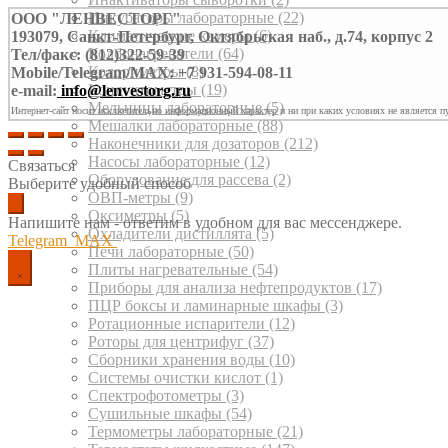
Инкубаторы лабораторные
(22)
ООО "ЛЕНВЕСТОРГ"
Климатические камеры
(6)
193079, Санкт-Петербург, Октябрьская наб., д.74, корпус 2
Колбонагреватели
(64)
Тел/факс: (812)322-59-39
Колориметры
(8)
Mobile/Telegram/MAX: +7 931-594-08-11
Кондуктометры
(19)
e-mail:
info@lenvestorg.ru
Мельницы лабораторные
(5)
Интернет-сайт носит исключительно информационный характер и ни при каких условиях не является п
Мешалки лабораторные
(88)
Наконечники для дозаторов
(212)
Насосы лабораторные
(12)
Связаться
Оборудование для рассева
(2)
Выберите удобный способ
ОВП-метры
(9)
Оксиметры
(5)
Напишите нам - ответим в удобном для вас мессенджере.
Охладители дистиллята
(5)
Telegram
MAX
Печи лабораторные
(50)
Плиты нагревательные
(54)
Приборы для анализа нефтепродуктов
(17)
ПЦР боксы и ламинарные шкафы
(3)
Ротационные испарители
(12)
Роторы для центрифуг
(37)
Сборники хранения воды
(10)
Системы очистки кислот
(1)
Спектрофотометры
(3)
Сушильные шкафы
(54)
Термометры лабораторные
(21)