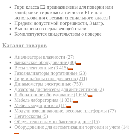
Гири класса Е2 предназначены для поверки или
калибровки гирь класса точности F1 и для
использования с весами специального класса I.
Пределы допустимой погрешности, 3 млгр.
Выполнена из нержавеющей стали.
Комплектуются свидетельством о поверке.
Каталог товаров
Анализаторы влажности
(27)
Банковское оборудование
(40)
Весы электронные
(3 415)
Газоанализаторы портативные
(23)
Гири и наборы гирь для весов
(211)
Динамометры электронные
(759)
Дозаторы диспенсеры для антисептиков
(2)
Лабораторное оборудование
(1 692)
Мебель лабораторная
(1 031)
Мебель медицинская
(11)
Модули взвешивающие, весовые платформы
(77)
Негатоскопы
(5)
Облучатели и лампы бактерицидные
(15)
Оборудование для автоматизации торговли и учета
(14)