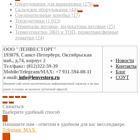
Оборудование для маркировки
(276)
Складское оборудование
(44)
Соединительные коробки
(17)
Тензодатчики
(1 013)
Терминалы весовые, индикаторы весовые
(25)
Термоэтикетки ЭКО и ТОП, термотрансферные
этикетки
(24)
ООО "ЛЕНВЕСТОРГ"
193079, Санкт-Петербург, Октябрьская
наб., д.74, корпус 2
Новости
Тел/факс: (812)322-59-39
Контакты
Mobile/Telegram/MAX: +7 931-594-08-11
Блог
e-mail:
info@lenvestorg.ru
СОУТ
Интернет-сайт носит исключительно информационный характер и ни при
каких условиях не является публичной офертой.
Связаться
Выберите удобный способ
Напишите нам - ответим в удобном для вас мессенджере.
Telegram
MAX