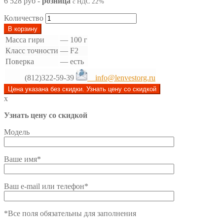
6 528 руб
-
розница
с НДС 22%
Количество
В корзину
Масса гири
—
100 г
Класс точности
—
F2
Поверка
—
есть
(812)322-59-39
info@lenvestorg.ru
Цена указана без скидки. Узнать цену со скидкой
x
Узнать цену со скидкой
Модель
Ваше имя*
Ваш e-mail или телефон*
*Все поля обязательны для заполнения