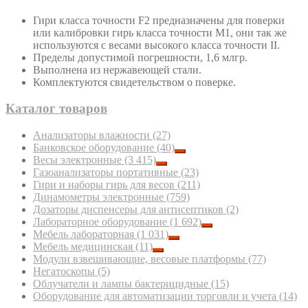
Гири класса точности F2 предназначены для поверки
или калибровки гирь класса точности М1, они так же
используются с весами высокого класса точности II.
Пределы допустимой погрешности, 1,6 млгр.
Выполнена из нержавеющей стали.
Комплектуются свидетельством о поверке.
Каталог товаров
Анализаторы влажности
(27)
Банковское оборудование
(40)
Весы электронные
(3 415)
Газоанализаторы портативные
(23)
Гири и наборы гирь для весов
(211)
Динамометры электронные
(759)
Дозаторы диспенсеры для антисептиков
(2)
Лабораторное оборудование
(1 692)
Мебель лабораторная
(1 031)
Мебель медицинская
(11)
Модули взвешивающие, весовые платформы
(77)
Негатоскопы
(5)
Облучатели и лампы бактерицидные
(15)
Оборудование для автоматизации торговли и учета
(14)