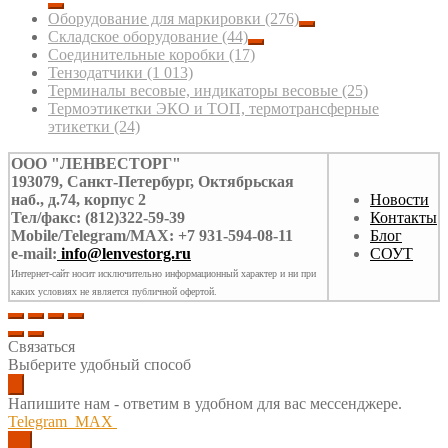
Оборудование для маркировки
(276)
Складское оборудование
(44)
Соединительные коробки
(17)
Тензодатчики
(1 013)
Терминалы весовые, индикаторы весовые
(25)
Термоэтикетки ЭКО и ТОП, термотрансферные
этикетки
(24)
ООО "ЛЕНВЕСТОРГ"
193079, Санкт-Петербург, Октябрьская
наб., д.74, корпус 2
Новости
Тел/факс: (812)322-59-39
Контакты
Mobile/Telegram/MAX: +7 931-594-08-11
Блог
e-mail:
info@lenvestorg.ru
СОУТ
Интернет-сайт носит исключительно информационный характер и ни при
каких условиях не является публичной офертой.
Связаться
Выберите удобный способ
Напишите нам - ответим в удобном для вас мессенджере.
Telegram
MAX