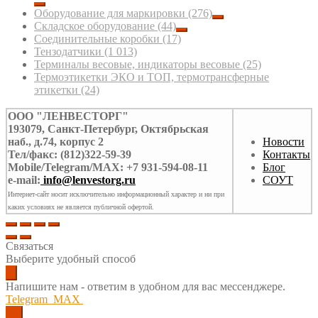
Оборудование для маркировки
(276)
Складское оборудование
(44)
Соединительные коробки
(17)
Тензодатчики
(1 013)
Терминалы весовые, индикаторы весовые
(25)
Термоэтикетки ЭКО и ТОП, термотрансферные
этикетки
(24)
ООО "ЛЕНВЕСТОРГ"
193079, Санкт-Петербург, Октябрьская
наб., д.74, корпус 2
Новости
Тел/факс: (812)322-59-39
Контакты
Mobile/Telegram/MAX: +7 931-594-08-11
Блог
e-mail:
info@lenvestorg.ru
СОУТ
Интернет-сайт носит исключительно информационный характер и ни при
каких условиях не является публичной офертой.
Связаться
Выберите удобный способ
Напишите нам - ответим в удобном для вас мессенджере.
Telegram
MAX