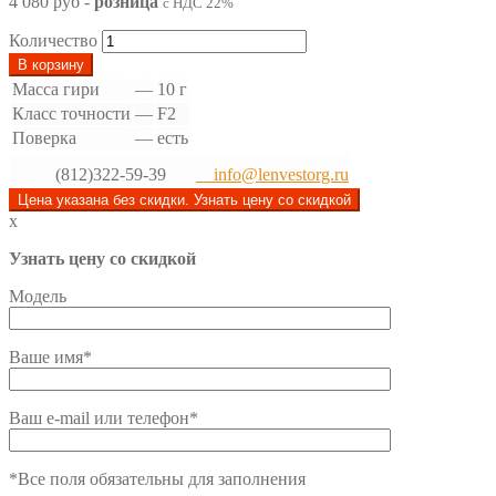
4 080 руб
-
розница
с НДС 22%
Количество
В корзину
Масса гири
—
10 г
Класс точности
—
F2
Поверка
—
есть
(812)322-59-39
info@lenvestorg.ru
Цена указана без скидки. Узнать цену со скидкой
x
Узнать цену со скидкой
Модель
Ваше имя*
Ваш e-mail или телефон*
*Все поля обязательны для заполнения