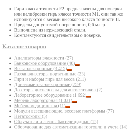
Гири класса точности F2 предназначены для поверки
или калибровки гирь класса точности М1, они так же
используются с весами высокого класса точности II.
Пределы допустимой погрешности, 0,6 млгр.
Выполнена из нержавеющей стали.
Комплектуются свидетельством о поверке.
Каталог товаров
Анализаторы влажности
(27)
Банковское оборудование
(40)
Весы электронные
(3 415)
Газоанализаторы портативные
(23)
Гири и наборы гирь для весов
(211)
Динамометры электронные
(759)
Дозаторы диспенсеры для антисептиков
(2)
Лабораторное оборудование
(1 692)
Мебель лабораторная
(1 031)
Мебель медицинская
(11)
Модули взвешивающие, весовые платформы
(77)
Негатоскопы
(5)
Облучатели и лампы бактерицидные
(15)
Оборудование для автоматизации торговли и учета
(14)