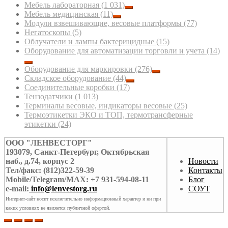
Мебель лабораторная
(1 031)
Мебель медицинская
(11)
Модули взвешивающие, весовые платформы
(77)
Негатоскопы
(5)
Облучатели и лампы бактерицидные
(15)
Оборудование для автоматизации торговли и учета
(14)
Оборудование для маркировки
(276)
Складское оборудование
(44)
Соединительные коробки
(17)
Тензодатчики
(1 013)
Терминалы весовые, индикаторы весовые
(25)
Термоэтикетки ЭКО и ТОП, термотрансферные
этикетки
(24)
ООО "ЛЕНВЕСТОРГ"
193079, Санкт-Петербург, Октябрьская
наб., д.74, корпус 2
Новости
Тел/факс: (812)322-59-39
Контакты
Mobile/Telegram/MAX: +7 931-594-08-11
Блог
e-mail:
info@lenvestorg.ru
СОУТ
Интернет-сайт носит исключительно информационный характер и ни при
каких условиях не является публичной офертой.