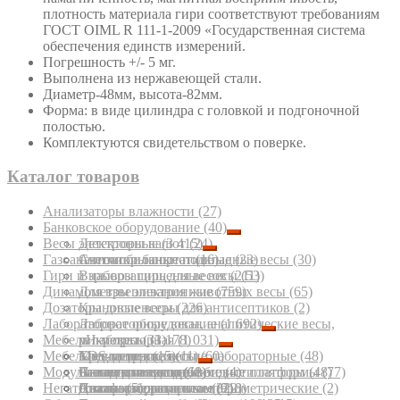
плотность материала гири соответствуют требованиям
ГОСТ OIML R 111-1-2009 «Государственная система
обеспечения единств измерений.
Погрешность +/- 5 мг.
Выполнена из нержавеющей стали.
Диаметр-48мм, высота-82мм.
Форма: в виде цилиндра с головкой и подгоночной
полостью.
Комплектуются свидетельством о поверке.
Каталог товаров
Анализаторы влажности
(27)
Банковское оборудование
(40)
Весы электронные
Детекторы валют
(3 415)
(24)
Газоанализаторы портативные
Счетчики банкнот
Автомобильные подкладные весы
(16)
(23)
(30)
Гири и наборы гирь для весов
Взрывозащищенные весы
(211)
(53)
Динамометры электронные
Для взвешивания животных весы
(759)
(65)
Дозаторы диспенсеры для антисептиков
Крановые весы
(226)
(2)
Лабораторное оборудование
Лабораторные весы, аналитические весы,
(1 692)
Мебель лабораторная
микровесы
pH-метры
(33)
(1 178)
(1 031)
Мебель медицинская
Медицинские весы
TDS-метры
Кресла медицинские лабораторные
(15)
(11)
(60)
(48)
Модули взвешивающие, весовые платформы
Паллетные весы
Аквадистилляторы, бидистилляторы
Столы для весов
Банкетки медицинские
(68)
(11)
(4)
(48)
(77)
Негатоскопы
Платформенные весы
Анализаторы вольтамперометрические
Столы лабораторные
Диваны медицинские
(5)
(322)
(918)
(7)
(2)