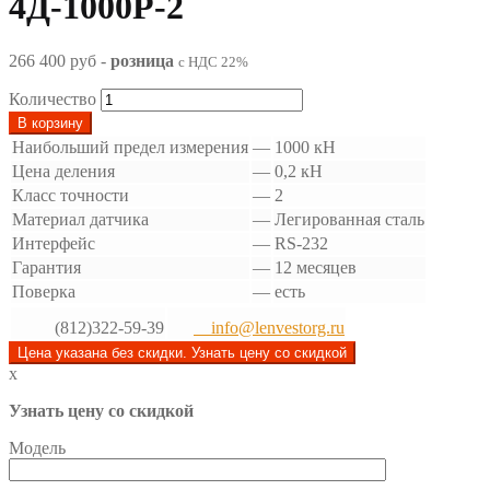
4Д-1000Р-2
266 400 руб
-
розница
с НДС 22%
Количество
В корзину
Наибольший предел измерения
—
1000 кН
Цена деления
—
0,2 кН
Класс точности
—
2
Материал датчика
—
Легированная сталь
Интерфейс
—
RS-232
Гарантия
—
12 месяцев
Поверка
—
есть
(812)322-59-39
info@lenvestorg.ru
Цена указана без скидки. Узнать цену со скидкой
x
Узнать цену со скидкой
Модель