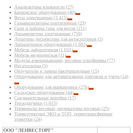
Анализаторы влажности
(27)
Банковское оборудование
(40)
Весы электронные
(3 415)
Газоанализаторы портативные
(23)
Гири и наборы гирь для весов
(211)
Динамометры электронные
(759)
Дозаторы диспенсеры для антисептиков
(2)
Лабораторное оборудование
(1 692)
Мебель лабораторная
(1 031)
Мебель медицинская
(11)
Модули взвешивающие, весовые платформы
(77)
Негатоскопы
(5)
Облучатели и лампы бактерицидные
(15)
Оборудование для автоматизации торговли и учета
(14)
Оборудование для маркировки
(276)
Складское оборудование
(44)
Соединительные коробки
(17)
Тензодатчики
(1 013)
Терминалы весовые, индикаторы весовые
(25)
Термоэтикетки ЭКО и ТОП, термотрансферные
этикетки
(24)
ООО "ЛЕНВЕСТОРГ"