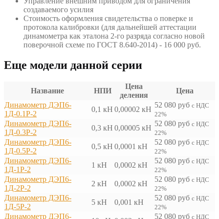
Управление внешним приводом для ограничения
создаваемого усилия
Стоимость оформления свидетельства о поверке и
протокола калибровки (для дальнейшей аттестации
динамометра как эталона 2-го разряда согласно новой
поверочной схеме по ГОСТ 8.640-2014) - 16 000 руб.
Еще модели данной серии
Цена
Название
НПИ
Цена
деления
Динамометр ДЭП6-
52 080
руб
с НДС
0,1 кН
0,00002 кН
1Д-0.1Р-2
22%
Динамометр ДЭП6-
52 080
руб
с НДС
0,3 кН
0,00005 кН
1Д-0.3Р-2
22%
Динамометр ДЭП6-
52 080
руб
с НДС
0,5 кН
0,0001 кН
1Д-0.5Р-2
22%
Динамометр ДЭП6-
52 080
руб
с НДС
1 кН
0,0002 кН
1Д-1Р-2
22%
Динамометр ДЭП6-
52 080
руб
с НДС
2 кН
0,0002 кН
1Д-2Р-2
22%
Динамометр ДЭП6-
52 080
руб
с НДС
5 кН
0,001 кН
1Д-5Р-2
22%
Динамометр ДЭП6-
52 080
руб
с НДС