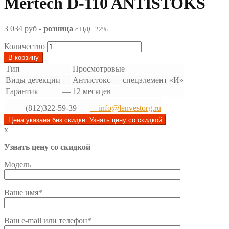
Mertech D-110 ANTISTOKS
3 034 руб
-
розница
с НДС 22%
Количество
В корзину
Тип
—
Просмотровые
Виды детекции
—
Антистокс — спецэлемент «И»
Гарантия
—
12 месяцев
(812)322-59-39
info@lenvestorg.ru
Цена указана без скидки. Узнать цену со скидкой
x
Узнать цену со скидкой
Модель
Ваше имя*
Ваш e-mail или телефон*