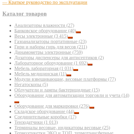
— Краткое руководство по эксплуатации
Каталог товаров
Анализаторы влажности
(27)
Банковское оборудование
(40)
Весы электронные
(3 415)
Газоанализаторы портативные
(23)
Гири и наборы гирь для весов
(211)
Динамометры электронные
(759)
Дозаторы диспенсеры для антисептиков
(2)
Лабораторное оборудование
(1 692)
Мебель лабораторная
(1 031)
Мебель медицинская
(11)
Модули взвешивающие, весовые платформы
(77)
Негатоскопы
(5)
Облучатели и лампы бактерицидные
(15)
Оборудование для автоматизации торговли и учета
(14)
Оборудование для маркировки
(276)
Складское оборудование
(44)
Соединительные коробки
(17)
Тензодатчики
(1 013)
Терминалы весовые, индикаторы весовые
(25)
Термоэтикетки ЭКО и ТОП, термотрансферные