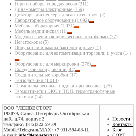
Гири и наборы гирь для весов
(211)
Динамометры электронные
(759)
Дозаторы диспенсеры для антисептиков
(2)
Лабораторное оборудование
(1 692)
Мебель лабораторная
(1 031)
Мебель медицинская
(11)
Модули взвешивающие, весовые платформы
(77)
Негатоскопы
(5)
Облучатели и лампы бактерицидные
(15)
Оборудование для автоматизации торговли и учета
(14)
Оборудование для маркировки
(276)
Складское оборудование
(44)
Соединительные коробки
(17)
Тензодатчики
(1 013)
Терминалы весовые, индикаторы весовые
(25)
Термоэтикетки ЭКО и ТОП, термотрансферные
этикетки
(24)
ООО "ЛЕНВЕСТОРГ"
193079, Санкт-Петербург, Октябрьская
наб., д.74, корпус 2
Новости
Тел/факс: (812)322-59-39
Контакты
Mobile/Telegram/MAX: +7 931-594-08-11
Блог
e-mail:
info@lenvestorg.ru
СОУТ