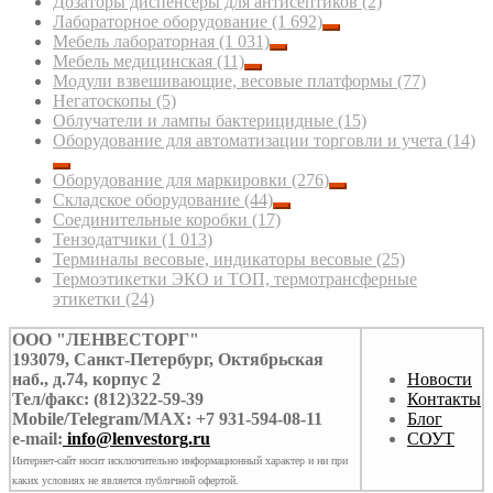
Дозаторы диспенсеры для антисептиков
(2)
Лабораторное оборудование
(1 692)
Мебель лабораторная
(1 031)
Мебель медицинская
(11)
Модули взвешивающие, весовые платформы
(77)
Негатоскопы
(5)
Облучатели и лампы бактерицидные
(15)
Оборудование для автоматизации торговли и учета
(14)
Оборудование для маркировки
(276)
Складское оборудование
(44)
Соединительные коробки
(17)
Тензодатчики
(1 013)
Терминалы весовые, индикаторы весовые
(25)
Термоэтикетки ЭКО и ТОП, термотрансферные
этикетки
(24)
ООО "ЛЕНВЕСТОРГ"
193079, Санкт-Петербург, Октябрьская
наб., д.74, корпус 2
Новости
Тел/факс: (812)322-59-39
Контакты
Mobile/Telegram/MAX: +7 931-594-08-11
Блог
e-mail:
info@lenvestorg.ru
СОУТ
Интернет-сайт носит исключительно информационный характер и ни при
каких условиях не является публичной офертой.