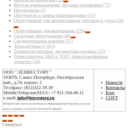
Модули взвешивающие, весовые платформы
(77)
Негатоскопы
(5)
Облучатели и лампы бактерицидные
(15)
Оборудование для автоматизации торговли и учета
(14)
Оборудование для маркировки
(276)
Складское оборудование
(44)
Соединительные коробки
(17)
Тензодатчики
(1 013)
Терминалы весовые, индикаторы весовые
(25)
Термоэтикетки ЭКО и ТОП, термотрансферные
этикетки
(24)
ООО "ЛЕНВЕСТОРГ"
193079, Санкт-Петербург, Октябрьская
наб., д.74, корпус 2
Новости
Тел/факс: (812)322-59-39
Контакты
Mobile/Telegram/MAX: +7 931-594-08-11
Блог
e-mail:
info@lenvestorg.ru
СОУТ
Интернет-сайт носит исключительно информационный характер и ни при
каких условиях не является публичной офертой.
Связаться