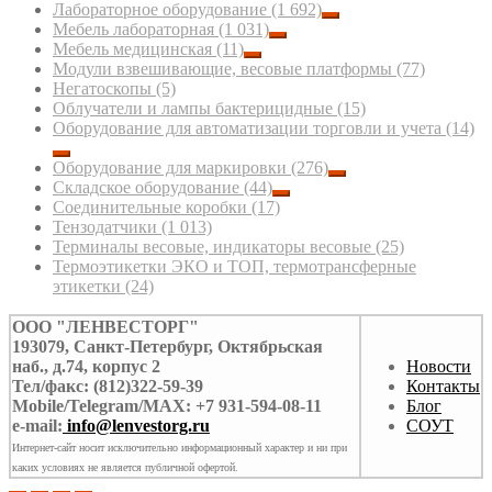
Лабораторное оборудование
(1 692)
Мебель лабораторная
(1 031)
Мебель медицинская
(11)
Модули взвешивающие, весовые платформы
(77)
Негатоскопы
(5)
Облучатели и лампы бактерицидные
(15)
Оборудование для автоматизации торговли и учета
(14)
Оборудование для маркировки
(276)
Складское оборудование
(44)
Соединительные коробки
(17)
Тензодатчики
(1 013)
Терминалы весовые, индикаторы весовые
(25)
Термоэтикетки ЭКО и ТОП, термотрансферные
этикетки
(24)
ООО "ЛЕНВЕСТОРГ"
193079, Санкт-Петербург, Октябрьская
наб., д.74, корпус 2
Новости
Тел/факс: (812)322-59-39
Контакты
Mobile/Telegram/MAX: +7 931-594-08-11
Блог
e-mail:
info@lenvestorg.ru
СОУТ
Интернет-сайт носит исключительно информационный характер и ни при
каких условиях не является публичной офертой.