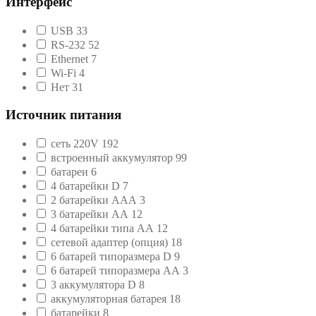
Интерфейс
USB
33
RS-232
52
Ethernet
7
Wi-Fi
4
Нет
31
Источник питания
сеть 220V
192
встроенный аккумулятор
99
батареи
6
4 батарейки D
7
2 батарейки ААА
3
3 батарейки АА
12
4 батарейки типа АА
12
сетевой адаптер (опция)
18
6 батарей типоразмера D
9
6 батарей типоразмера АА
3
3 аккумулятора D
8
аккумуляторная батарея
18
батарейки
8