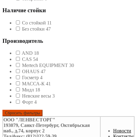
Наличие стойки
Со стойкой
11
Без стойки
47
Производитель
AND
18
CAS
54
Mertech EQUIPMENT
30
OHAUS
47
Госметр
4
МАССА-К
41
Мидл
18
Невские весы
3
Форт
4
ООО "ЛЕНВЕСТОРГ"
193079, Санкт-Петербург, Октябрьская
наб., д.74, корпус 2
Новости
Тел/факс: (812)322-59-39
Контакты