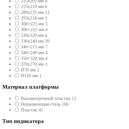
255x205 мм
4
255х210 мм
6
280х235 мм
12
293х218 мм
3
300×225 мм
5
306×222 мм
4
330x320 мм
4
336х240 мм
39
340×215 мм
7
340×240 мм
4
350×320 мм
4
370x270 мм
3
Ø70 мм
1
Ø120 мм
1
Материал платформы
Высокопрочный пластик
12
Нержавеющая сталь
166
Пластик
41
Тип индикатора