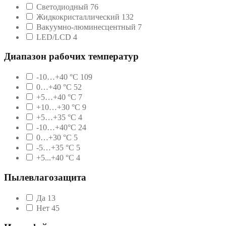
Светодиодный
76
Жидкокристаллический
132
Вакуумно-люминесцентный
7
LED/LCD
4
Диапазон рабочих температур
-10…+40 °С
109
0…+40 °С
52
+5…+40 °С
7
+10…+30 °С
9
+5…+35 °С
4
-10…+40°С
24
0…+30 °С
5
-5…+35 °С
5
+5...+40 °С
4
Пылевлагозащита
Да
13
Нет
45