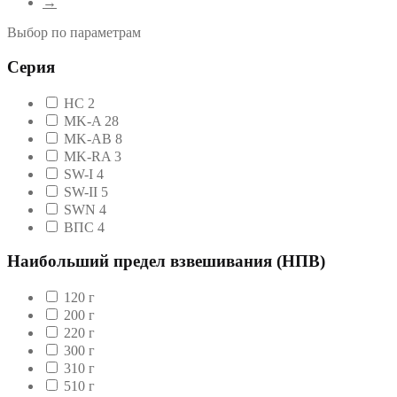
→
Выбор по параметрам
Серия
HC
2
MK-A
28
MK-AB
8
MK-RA
3
SW-I
4
SW-II
5
SWN
4
ВПС
4
Наибольший предел взвешивания (НПВ)
120 г
200 г
220 г
300 г
310 г
510 г