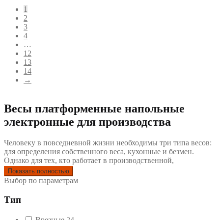
1
2
3
4
…
12
13
14
→
Весы платформенные напольные
электронные для производства
Человеку в повседневной жизни необходимы три типа весов:
для определения собственного веса, кухонные и безмен.
Однако для тех, кто работает в производственной,
сельскохозяйственной и прочих отраслях промышленности,
Показать полностью
для выполнения повседневных задач требуется более широкий
Выбор по параметрам
спектр весов. Пожалуй, наиболее используемыми в
профессиональной деятельности являются промышленные
Тип
платформенные весы. При выборе промышленных напольных
электронных весов необходимо учитывать три основных
Врезные
24