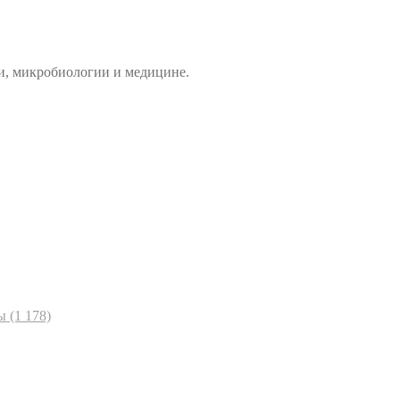
и, микробиологии и медицине.
ы
(1 178)