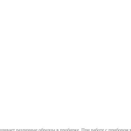
шивает различные образцы в пробирке. При работе с прибором м