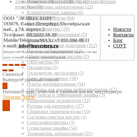
Термоэтикетки ЭКО и ТОП, термотрансферные
Инактиваторы сыворотки
Этикет-пистолеты
(3)
(2)
этикетки
Инкубаторы лабораторные
(24)
(22)
Климатические камеры
(6)
Колбонагреватели
(64)
ООО "ЛЕНВЕСТОРГ"
Колориметры
(8)
193079, Санкт-Петербург, Октябрьская
Кондуктометры
(19)
наб., д.74, корпус 2
Новости
Мельницы лабораторные
(5)
Тел/факс: (812)322-59-39
Контакты
Мешалки лабораторные
(88)
Mobile/Telegram/MAX: +7 931-594-08-11
Блог
Наконечники для дозаторов
(212)
e-mail:
info@lenvestorg.ru
СОУТ
Насосы лабораторные
(12)
Интернет-сайт носит исключительно информационный характер и ни при
Оборудование для рассева
(2)
каких условиях не является публичной офертой.
ОВП-метры
(9)
Оксиметры
(5)
Охладители дистиллята
(5)
Связаться
Печи лабораторные
(50)
Выберите удобный способ
Плиты нагревательные
(54)
Приборы для анализа нефтепродуктов
(17)
Напишите нам - ответим в удобном для вас мессенджере.
ПЦР боксы и ламинарные шкафы
(3)
Telegram
MAX
Ротационные испарители
(12)
Роторы для центрифуг
(37)
Сборники хранения воды
(10)
Системы очистки кислот
(1)
Спектрофотометры
(3)
Сушильные шкафы
(54)
Термометры лабораторные
(21)