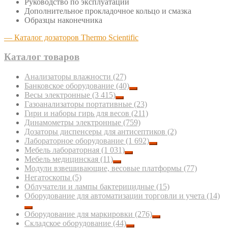
Руководство по эксплуатации
Дополнительное прокладочное кольцо и смазка
Образцы наконечника
— Каталог дозаторов Thermo Scientific
Каталог товаров
Анализаторы влажности
(27)
Банковское оборудование
(40)
Весы электронные
(3 415)
Газоанализаторы портативные
(23)
Гири и наборы гирь для весов
(211)
Динамометры электронные
(759)
Дозаторы диспенсеры для антисептиков
(2)
Лабораторное оборудование
(1 692)
Мебель лабораторная
(1 031)
Мебель медицинская
(11)
Модули взвешивающие, весовые платформы
(77)
Негатоскопы
(5)
Облучатели и лампы бактерицидные
(15)
Оборудование для автоматизации торговли и учета
(14)
Оборудование для маркировки
(276)
Складское оборудование
(44)